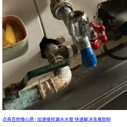
点亮百姓微心愿 | 加速维修漏水水管 快速解决急难愁盼